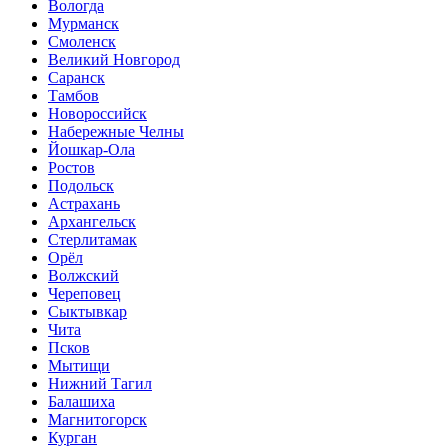
Вологда
Мурманск
Смоленск
Великий Новгород
Саранск
Тамбов
Новороссийск
Набережные Челны
Йошкар-Ола
Ростов
Подольск
Астрахань
Архангельск
Стерлитамак
Орёл
Волжский
Череповец
Сыктывкар
Чита
Псков
Мытищи
Нижний Тагил
Балашиха
Магнитогорск
Курган