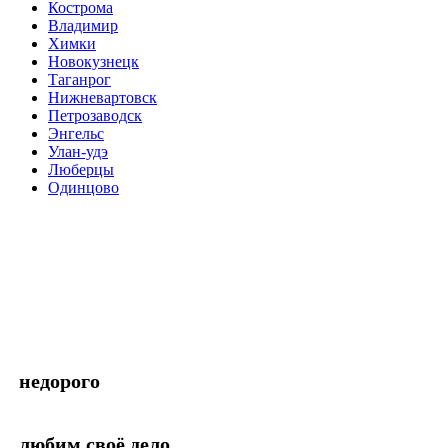
Кострома
Владимир
Химки
Новокузнецк
Таганрог
Нижневартовск
Петрозаводск
Энгельс
Улан-удэ
Люберцы
Одинцово
недорого
любим своё дело