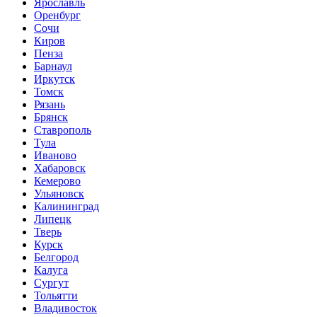
Ярославль
Оренбург
Сочи
Киров
Пенза
Барнаул
Иркутск
Томск
Рязань
Брянск
Ставрополь
Тула
Иваново
Хабаровск
Кемерово
Ульяновск
Калининград
Липецк
Тверь
Курск
Белгород
Калуга
Сургут
Тольятти
Владивосток