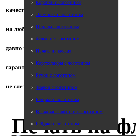
Коробки с логотипом
качественно
Ланчбокс с логотипом
Пеналы с логотипом
на любом материале
Фляжки с логотипом
давно на рынке
Печать на касках
Картхолдеры с логотипом
гарантия от 1 года
Ручки с логотипом
не слезает
Значки с логотипом
Бейджи с логотипом
Влажные салфетки с логотипом
Печать на 
Бейджи с логотипом