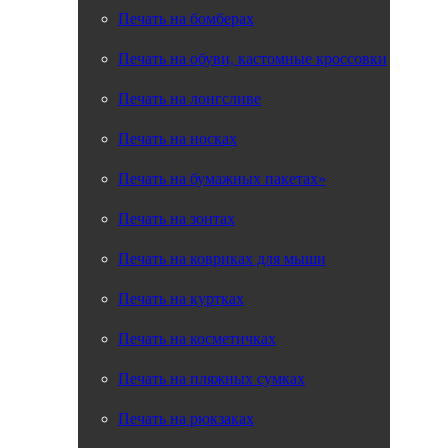
Самара
Печать на бомберах
Чебоксары
Ярославль
Печать на обуви, кастомные кроссовки
Оренбург
Сочи
Печать на лонгсливе
Киров
Пенза
Печать на носках
Барнаул
Иркутск
Томск
Печать на бумажных пакетах»
Рязань
Брянск
Печать на зонтах
Ставрополь
Тула
Печать на ковриках для мыши
Иваново
Хабаровск
Печать на куртках
Кемерово
Ульяновск
Калининград
Печать на косметичках
Липецк
Тверь
Печать на пляжных сумках
Курск
Белгород
Печать на рюкзаках
Калуга
Сургут