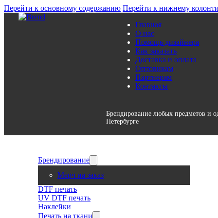
Перейти к основному содержанию
Перейти к нижнему колонт
Главная
О нас
Помощь дизайнера
Как заказать
Доставка и оплата
Оптовикам
Партнерам
Контакты
Брендирование любых предметов и од
Петербурге
Брендирование
Мерч на заказ
DTF печать
UV DTF печать
Наклейки
Печать на ткани