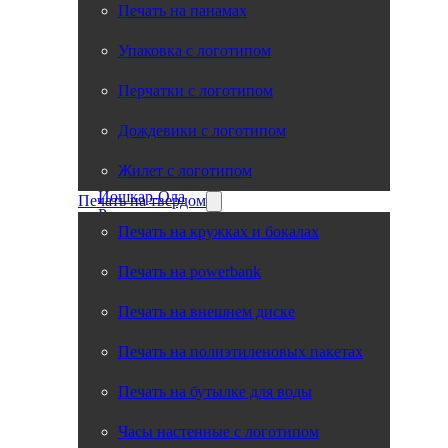
Печать на панамах
Тольятти
Владивосток
Упаковка с логотипом
Вологда
Мурманск
Смоленск
Перчатки с логотипом
Великий Новгород
Саранск
Дождевики с логотипом
Тамбов
Новороссийск
Жилет с логотипом
Набережные Челны
Йошкар-Ола
Печать на твердом
Ростов
Печать на кружках и бокалах
Подольск
Астрахань
Архангельск
Печать на powerbank
Стерлитамак
Орёл
Печать на внешнем диске
Волжский
Череповец
Печать на полиэтиленовых пакетах
Сыктывкар
Чита
Печать на бутылке для воды
Псков
Мытищи
Нижний Тагил
Часы настенные с логотипом