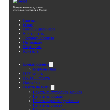
Брендирование продукции и
сувениров с доставкой в Москве
Печать изображений и надписей флешках с доставкой с 
Главная
дизайном. Тираж от 1 штуки.
О нас
Помощь дизайнера
Любые объемы: 8 ГБ, 16 ГБ, 32 ГБ, 64 ГБ. Быстрое нанесен
Как заказать
Доставка и оплата
Оптовикам
Рассчитать стоимость
Партнерам
Контакты
Нажимая кнопку вы соглашаетесь с
политикой конфиденци
Брендирование
Мерч на заказ
DTF печать
UV DTF печать
Наклейки
Печать на ткани
Печать на футболках, майках
Печать на одежде
Печать бирок на футболках
Печать на сумках
Печать на шоперах