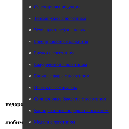
Балашиха
Магнитогорск
Сувенирная продукция
Курган
Кострома
Термокружка с логотипом
Владимир
Химки
Чехол для телефона на заказ
Новокузнецк
Таганрог
Брендированные блокноты
Нижневартовск
Петрозаводск
Энгельс
Брелки с логотипом
Улан-удэ
Люберцы
Ежедневники с логотипом
Одинцово
Елочные шары с логотипом
Печать на зажигалках
Силиконовые браслеты с логотипом
недорого
Корпоративные подарки с логотипом
любим своё дело
Медали с логотипом