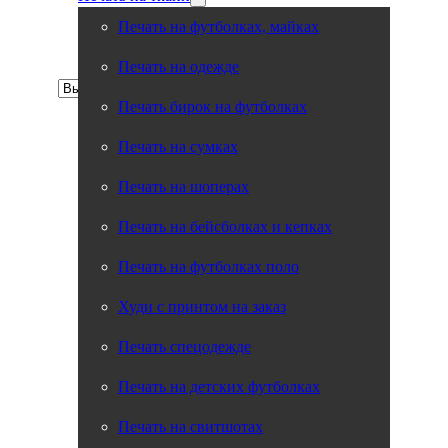
Печать на футболках, майках
Печать на одежде
Печать бирок на футболках
Печать на сумках
Москва
Екатеринбург
Печать на шоперах
Санкт-Петербург
Краснодар
Печать на бейсболках и кепках
Уфа
Казань
Нижний Новгород
Печать на футболках поло
Челябинск
Воронеж
Худи с принтом на заказ
Тюмень
Новосибирск
Печать спецодежде
Красноярск
Волгоград
Печать на детских футболках
Саратов
Омск
Ижевск
Печать на свитшотах
Пермь