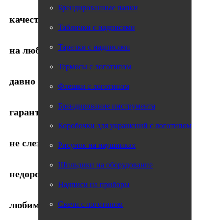
Брендированные папки
качественно
Таблички с надписями
Тарелки с надписями
на любом материале
Термосы с логотипом
давно на рынке
Флешки с логотипом
Брендирование инструмента
гарантия от 1 года
Коробочки для украшений с логотипом
не слезает
Рисунок на наушниках
Шильдики на оборудование
недорого
Надписи на приборы
любим своё дело
Свечи с логотипом