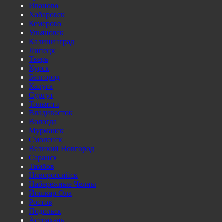
Иваново
Хабаровск
Кемерово
Ульяновск
Калининград
Липецк
Тверь
Курск
Белгород
Калуга
Сургут
Тольятти
Владивосток
Вологда
Мурманск
Смоленск
Великий Новгород
Саранск
Тамбов
Новороссийск
Набережные Челны
Йошкар-Ола
Ростов
Подольск
Астрахань