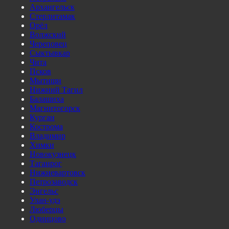
Архангельск
Стерлитамак
Орёл
Волжский
Череповец
Сыктывкар
Чита
Псков
Мытищи
Нижний Тагил
Балашиха
Магнитогорск
Курган
Кострома
Владимир
Химки
Новокузнецк
Таганрог
Нижневартовск
Петрозаводск
Энгельс
Улан-удэ
Люберцы
Одинцово